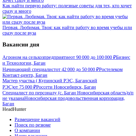
Как найти первую работу: полезные советы для тех, кто хочет
сразу и много
Первая. Любимая. Твоя: как найти работу во время учебы или
сразу после вуза
Вакансии дня
Агроном на сельхозпредприятие
от
90 000
до
100 000
₽
Бизнес
и Технологии, Баган
Начинающий специалист
от
42 000
до
50 000
₽
Ростелеком
Контакт-центр, Баган
Мастер участка ( Купинский РЭС, Баганский
РЭС)
от
75 000
₽
Россети Новосибирск, Баган
Специалист по персоналу (с. Баган Новосибирская область)
з/п
не указана
Новосибирская продовольственная корпорация,
Баган
HeadHunter
Размещение вакансий
Поиск по резюме
О компании
Наши вакансии