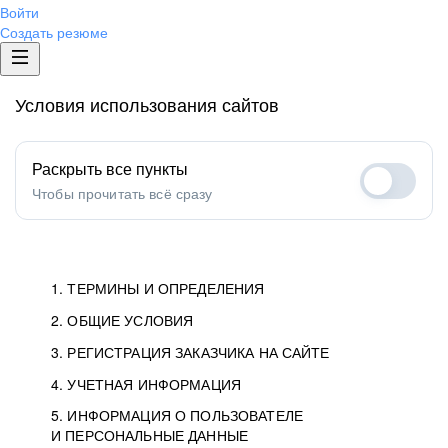
Войти
Создать резюме
Условия использования сайтов
Раскрыть все пункты
Чтобы прочитать всё сразу
1. ТЕРМИНЫ И ОПРЕДЕЛЕНИЯ
2. ОБЩИЕ УСЛОВИЯ
1.1. Хэдхантер
исполнитель, юридическое
лицо ООО «Хэдхантер», ИНН
Условия определяют отношения между Заказчиками,
3. РЕГИСТРАЦИЯ ЗАКАЗЧИКА НА САЙТЕ
7718620740, адрес: 129085,
Пользователями и Хэдхантер.
Как происходит регистрация Заказчиков
4. УЧЕТНАЯ ИНФОРМАЦИЯ
г. Москва, ул. Годовикова,
и Пользователей на Сайте.
Условия отражают то, как работает Хэдхантер, Сайт
5. ИНФОРМАЦИЯ О ПОЛЬЗОВАТЕЛЕ
Данные для доступа в Личный кабинет не должны
д.9, стр.10.
и все сервисы.
И ПЕРСОНАЛЬНЫЕ ДАННЫЕ
попадать к посторонним лицам. Для этого Заказчик
Мы перечисляем, какие документы нужны