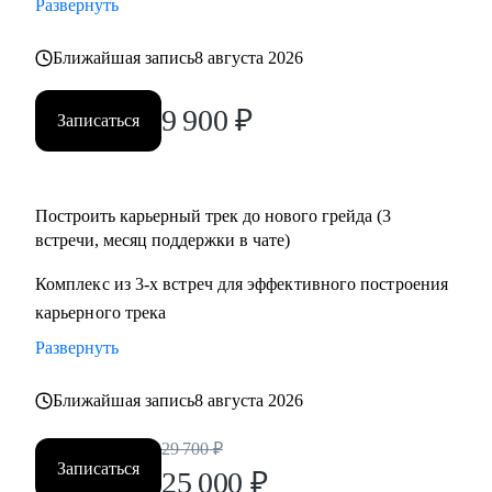
Развернуть
• Подготовиться к собеседованию и успешно пройти.
• Разобрать и выполнить тестовые задания.
Ближайшая запись
8 августа 2026
• Создать детальный индивидуальный плана развития и
вырасти на текущем месте работы.
9 900
₽
Записаться
• Построить здоровые отношения в команде и эффективно
работать с конфликтами.
Построить карьерный трек до нового грейда (3
Кому могу помочь:
встречи, месяц поддержки в чате)
Специалистам от Junior до Senior уровня:
• Product-менеджерам, кто хочет вырасти по грейду и
Комплекс из 3-х встреч для эффективного построения
зарплате
карьерного трека
• Владельцам стартапов, которые собирают команду, строят
Развернуть
процессы
• Project-менеджерам и маркетологам, кто хочет перейти в
Ближайшая запись
8 августа 2026
продукт и вырасти в зарплате
29 700
₽
Записаться
25 000
₽