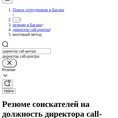
Поиск сотрудников в Багане
/
/
...
резюме в Багане
/
директор call-центра
/
вахтовый метод
директор call-центра
Резюме
Найти
Резюме соискателей на
должность директора call-