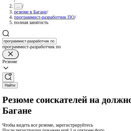
/
/
...
резюме в Багане
/
программист-разработчик ПО
/
полная занятость
программист-разработчик по
Резюме
Найти
Резюме соискателей на должн
Багане
Чтобы видеть все резюме, зарегистрируйтесь
После регистрации покажем ещё 1 и откроем фото