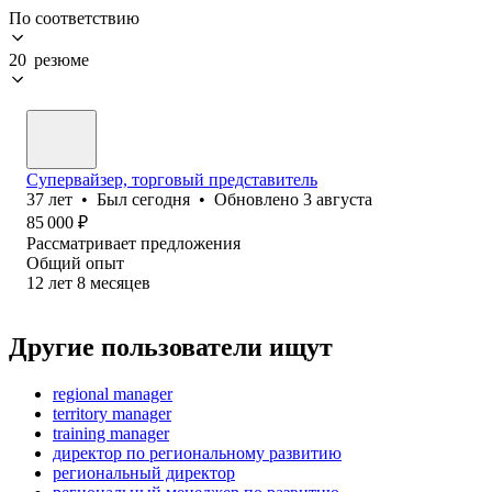
По соответствию
20 резюме
Супервайзер, торговый представитель
37
лет
•
Был
сегодня
•
Обновлено
3 августа
85 000
₽
Рассматривает предложения
Общий опыт
12
лет
8
месяцев
Другие пользователи ищут
regional manager
territory manager
training manager
директор по региональному развитию
региональный директор