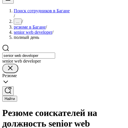
Поиск сотрудников в Багане
/
/
...
резюме в Багане
/
senior web developer
/
полный день
senior web developer
Резюме
Найти
Резюме соискателей на
должность senior web