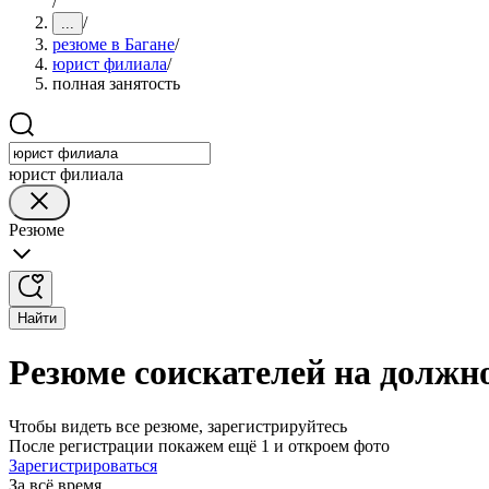
/
/
...
резюме в Багане
/
юрист филиала
/
полная занятость
юрист филиала
Резюме
Найти
Резюме соискателей на должн
Чтобы видеть все резюме, зарегистрируйтесь
После регистрации покажем ещё 1 и откроем фото
Зарегистрироваться
За всё время