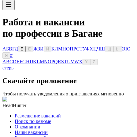
Работа и вакансии
по профессии в Багане
А
Б
В
Г
Д
Ж
З
И
К
Л
М
Н
О
П
Р
С
Т
У
Ф
Х
Ц
Ч
Ш
Э
Ю
Е
Ё
Й
Щ
Ы
#
Я
A
B
C
D
E
F
G
H
I
J
K
L
M
N
O
P
Q
R
S
T
U
V
W
X
Y
Z
егерь
Скачайте приложение
Чтобы получать уведомления о приглашениях мгновенно
HeadHunter
Размещение вакансий
Поиск по резюме
О компании
Наши вакансии