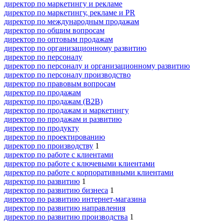
директор по маркетингу и рекламе
директор по маркетингу, рекламе и PR
директор по международным продажам
директор по общим вопросам
директор по оптовым продажам
директор по организационному развитию
директор по персоналу
директор по персоналу и организационному развитию
директор по персоналу производство
директор по правовым вопросам
директор по продажам
директор по продажам (B2B)
директор по продажам и маркетингу
директор по продажам и развитию
директор по продукту
директор по проектированию
директор по производству
1
директор по работе с клиентами
директор по работе с ключевыми клиентами
директор по работе с корпоративными клиентами
директор по развитию
1
директор по развитию бизнеса
1
директор по развитию интернет-магазина
директор по развитию направления
директор по развитию производства
1