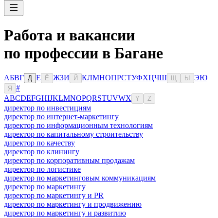
Работа и вакансии
по профессии в Багане
А
Б
В
Г
Е
Ж
З
И
К
Л
М
Н
О
П
Р
С
Т
У
Ф
Х
Ц
Ч
Ш
Э
Ю
Д
Ё
Й
Щ
Ы
#
Я
A
B
C
D
E
F
G
H
I
J
K
L
M
N
O
P
Q
R
S
T
U
V
W
X
Y
Z
директор по инвестициям
директор по интернет-маркетингу
директор по информационным технологиям
директор по капитальному строительству
директор по качеству
директор по клинингу
директор по корпоративным продажам
директор по логистике
директор по маркетинговым коммуникациям
директор по маркетингу
директор по маркетингу и PR
директор по маркетингу и продвижению
директор по маркетингу и развитию