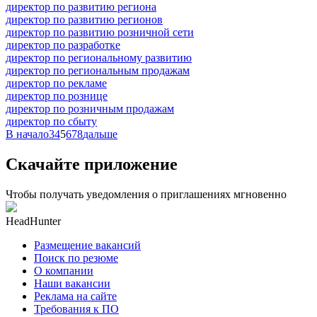
директор по развитию региона
директор по развитию регионов
директор по развитию розничной сети
директор по разработке
директор по региональному развитию
директор по региональным продажам
директор по рекламе
директор по рознице
директор по розничным продажам
директор по сбыту
В начало
3
4
5
6
7
8
дальше
Скачайте приложение
Чтобы получать уведомления о приглашениях мгновенно
HeadHunter
Размещение вакансий
Поиск по резюме
О компании
Наши вакансии
Реклама на сайте
Требования к ПО