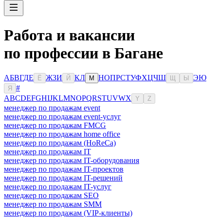
Работа и вакансии
по профессии в Багане
А
Б
В
Г
Д
Е
Ж
З
И
К
Л
Н
О
П
Р
С
Т
У
Ф
Х
Ц
Ч
Ш
Э
Ю
Ё
Й
М
Щ
Ы
#
Я
A
B
C
D
E
F
G
H
I
J
K
L
M
N
O
P
Q
R
S
T
U
V
W
X
Y
Z
менеджер по продажам event
менеджер по продажам event-услуг
менеджер по продажам FMCG
менеджер по продажам home office
менеджер по продажам (HoReCa)
менеджер по продажам IT
менеджер по продажам IT-оборудования
менеджер по продажам IT-проектов
менеджер по продажам IT-решений
менеджер по продажам IT-услуг
менеджер по продажам SEO
менеджер по продажам SMM
менеджер по продажам (VIP-клиенты)