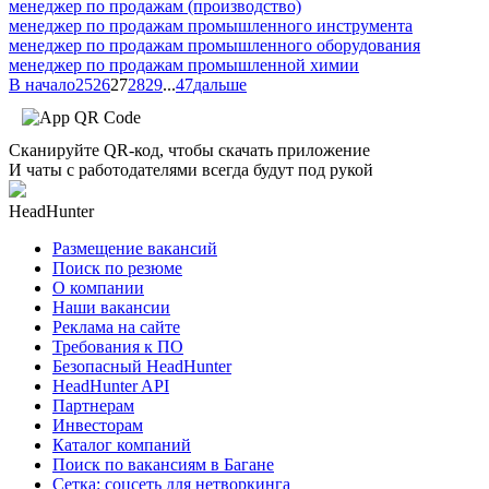
менеджер по продажам (производство)
менеджер по продажам промышленного инструмента
менеджер по продажам промышленного оборудования
менеджер по продажам промышленной химии
В начало
25
26
27
28
29
...
47
дальше
Сканируйте QR-код, чтобы скачать приложение
И чаты с работодателями всегда будут под рукой
HeadHunter
Размещение вакансий
Поиск по резюме
О компании
Наши вакансии
Реклама на сайте
Требования к ПО
Безопасный HeadHunter
HeadHunter API
Партнерам
Инвесторам
Каталог компаний
Поиск по вакансиям в Багане
Сетка: соцсеть для нетворкинга