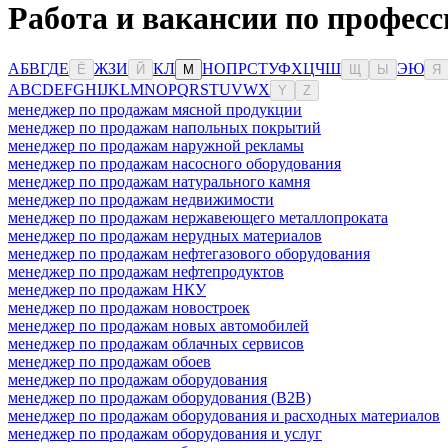
Работа и вакансии по професс
А
Б
В
Г
Д
Е
Ж
З
И
К
Л
Н
О
П
Р
С
Т
У
Ф
Х
Ц
Ч
Ш
Э
Ю
Ё
Й
М
Щ
Ы
Я
A
B
C
D
E
F
G
H
I
J
K
L
M
N
O
P
Q
R
S
T
U
V
W
X
Y
Z
менеджер по продажам мясной продукции
менеджер по продажам напольных покрытий
менеджер по продажам наружной рекламы
менеджер по продажам насосного оборудования
менеджер по продажам натурального камня
менеджер по продажам недвижимости
менеджер по продажам нержавеющего металлопроката
менеджер по продажам нерудных материалов
менеджер по продажам нефтегазового оборудования
менеджер по продажам нефтепродуктов
менеджер по продажам НКУ
менеджер по продажам новостроек
менеджер по продажам новых автомобилей
менеджер по продажам облачных сервисов
менеджер по продажам обоев
менеджер по продажам оборудования
менеджер по продажам оборудования (B2B)
менеджер по продажам оборудования и расходных материалов
менеджер по продажам оборудования и услуг