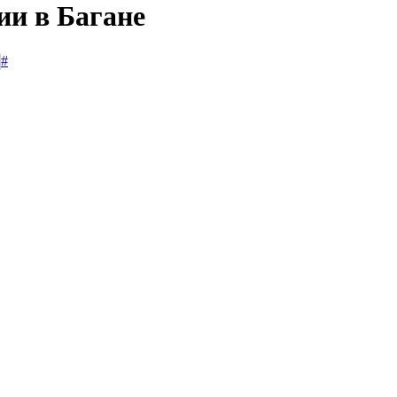
ии в Багане
#