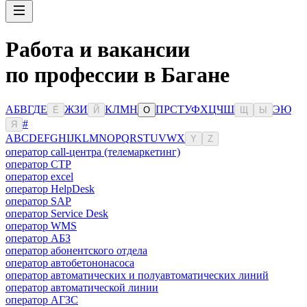
Работа и вакансии
по профессии в Багане
А
Б
В
Г
Д
Е
Ж
З
И
К
Л
М
Н
П
Р
С
Т
У
Ф
Х
Ц
Ч
Ш
Э
Ю
Ё
Й
О
Щ
Ы
#
Я
A
B
C
D
E
F
G
H
I
J
K
L
M
N
O
P
Q
R
S
T
U
V
W
X
Y
Z
оператор call-центра (телемаркетинг)
оператор CTP
оператор excel
оператор HelpDesk
оператор SAP
оператор Service Desk
оператор WMS
оператор АБЗ
оператор абонентского отдела
оператор автобетононасоса
оператор автоматических и полуавтоматических линий
оператор автоматической линии
оператор АГЗС