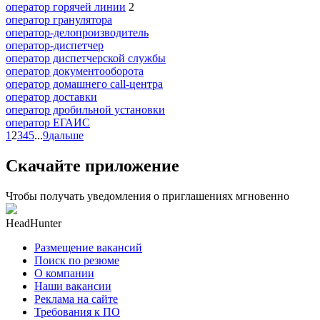
оператор горячей линии
2
оператор гранулятора
оператор-делопроизводитель
оператор-диспетчер
оператор диспетчерской службы
оператор документооборота
оператор домашнего call-центра
оператор доставки
оператор дробильной установки
оператор ЕГАИС
1
2
3
4
5
...
9
дальше
Скачайте приложение
Чтобы получать уведомления о приглашениях мгновенно
HeadHunter
Размещение вакансий
Поиск по резюме
О компании
Наши вакансии
Реклама на сайте
Требования к ПО