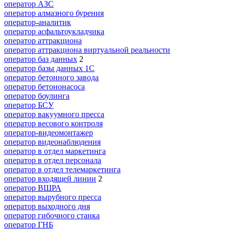
оператор АЗС
оператор алмазного бурения
оператор-аналитик
оператор асфальтоукладчика
оператор аттракциона
оператор аттракциона виртуальной реальности
оператор баз данных
2
оператор базы данных 1С
оператор бетонного завода
оператор бетононасоса
оператор боулинга
оператор БСУ
оператор вакуумного пресса
оператор весового контроля
оператор-видеомонтажер
оператор видеонаблюдения
оператор в отдел маркетинга
оператор в отдел персонала
оператор в отдел телемаркетинга
оператор входящей линии
2
оператор ВШРА
оператор вырубного пресса
оператор выходного дня
оператор гибочного станка
оператор ГНБ