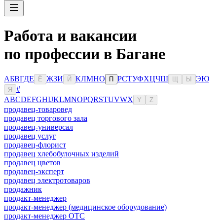
Работа и вакансии
по профессии в Багане
А
Б
В
Г
Д
Е
Ж
З
И
К
Л
М
Н
О
Р
С
Т
У
Ф
Х
Ц
Ч
Ш
Э
Ю
Ё
Й
П
Щ
Ы
#
Я
A
B
C
D
E
F
G
H
I
J
K
L
M
N
O
P
Q
R
S
T
U
V
W
X
Y
Z
продавец-товаровед
продавец торгового зала
продавец-универсал
продавец услуг
продавец-флорист
продавец хлебобулочных изделий
продавец цветов
продавец-эксперт
продавец электротоваров
продажник
продакт-менеджер
продакт-менеджер (медицинское оборудование)
продакт-менеджер ОТС