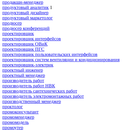
продакшн-менеджер
продуктовый аналитик
1
продуктовый дизайнер
продуктовый маркетолог
продюсер
продюсер конференций
проектировщик
проектировщик интерфейсов
проектировщик ОВиК
проектировщик ПГС
проектировщик пользовательских интерфейсов
проектировщик систем вентиляции и кондиционирования
проектировщик-электрик
проектный инженер
проектный менеджер
производитель работ
производитель работ НВК
производитель сантехнических работ
производитель электромонтажных работ
производственный менеджер
проктолог
промоконсультант
промоменеджер
промомодель
промоутер