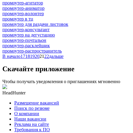
промоутер-агитатор
промоутер-аниматор
промоутер-волонтер
промоутер в тц
промоутер для раздачи листовок
промоутер-консультант
промоутер на дегустацию
промоутер-почтальон
промоутер-расклейщик
промоутер-распространитель
В начало
17
18
19
20
21
22
дальше
Скачайте приложение
Чтобы получать уведомления о приглашениях мгновенно
HeadHunter
Размещение вакансий
Поиск по резюме
О компании
Наши вакансии
Реклама на сайте
Требования к ПО