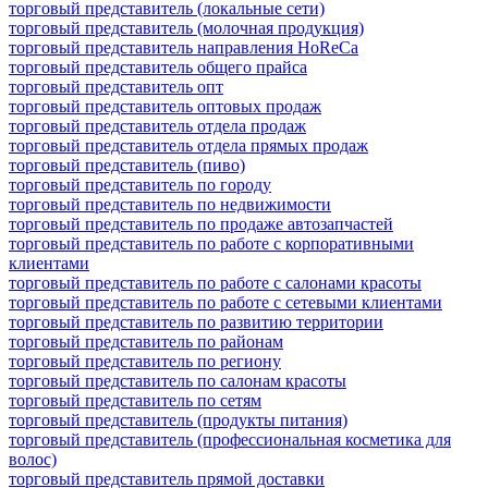
торговый представитель (локальные сети)
торговый представитель (молочная продукция)
торговый представитель направления HoReCa
торговый представитель общего прайса
торговый представитель опт
торговый представитель оптовых продаж
торговый представитель отдела продаж
торговый представитель отдела прямых продаж
торговый представитель (пиво)
торговый представитель по городу
торговый представитель по недвижимости
торговый представитель по продаже автозапчастей
торговый представитель по работе с корпоративными
клиентами
торговый представитель по работе с салонами красоты
торговый представитель по работе с сетевыми клиентами
торговый представитель по развитию территории
торговый представитель по районам
торговый представитель по региону
торговый представитель по салонам красоты
торговый представитель по сетям
торговый представитель (продукты питания)
торговый представитель (профессиональная косметика для
волос)
торговый представитель прямой доставки