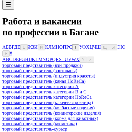
Работа и вакансии
по профессии в Багане
А
Б
В
Г
Д
Е
Ж
З
И
К
Л
М
Н
О
П
Р
С
У
Ф
Х
Ц
Ч
Ш
Э
Ю
Ё
Й
Т
Щ
Ы
#
Я
A
B
C
D
E
F
G
H
I
J
K
L
M
N
O
P
Q
R
S
T
U
V
W
X
Y
Z
торговый представитель (вэн-продажи)
торговый представитель (зоотовары)
торговый представитель (индустрия красоты)
торговый представитель (канал HoReCa)
торговый представитель категории A
торговый представитель категории B и C
торговый представитель категории HoReCa
торговый представитель (ключевая розница)
торговый представитель (колбасные изделия)
торговый представитель (кондитерские изделия)
торговый представитель (корма для животных)
торговый представитель (косметика)
торговый представитель-курьер