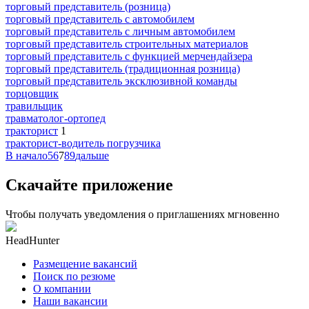
торговый представитель (розница)
торговый представитель с автомобилем
торговый представитель с личным автомобилем
торговый представитель строительных материалов
торговый представитель с функцией мерчендайзера
торговый представитель (традиционная розница)
торговый представитель эксклюзивной команды
торцовщик
травильщик
травматолог-ортопед
тракторист
1
тракторист-водитель погрузчика
В начало
5
6
7
8
9
дальше
Скачайте приложение
Чтобы получать уведомления о приглашениях мгновенно
HeadHunter
Размещение вакансий
Поиск по резюме
О компании
Наши вакансии