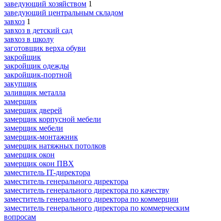
заведующий хозяйством
1
заведующий центральным складом
завхоз
1
завхоз в детский сад
завхоз в школу
заготовщик верха обуви
закройщик
закройщик одежды
закройщик-портной
закупщик
заливщик металла
замерщик
замерщик дверей
замерщик корпусной мебели
замерщик мебели
замерщик-монтажник
замерщик натяжных потолков
замерщик окон
замерщик окон ПВХ
заместитель IT-директора
заместитель генерального директора
заместитель генерального директора по качеству
заместитель генерального директора по коммерции
заместитель генерального директора по коммерческим
вопросам