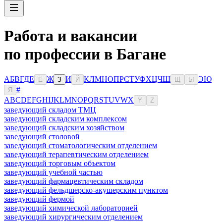
Работа и вакансии
по профессии в Багане
А
Б
В
Г
Д
Е
Ж
И
К
Л
М
Н
О
П
Р
С
Т
У
Ф
Х
Ц
Ч
Ш
Э
Ю
Ё
З
Й
Щ
Ы
#
Я
A
B
C
D
E
F
G
H
I
J
K
L
M
N
O
P
Q
R
S
T
U
V
W
X
Y
Z
заведующий складом ТМЦ
заведующий складским комплексом
заведующий складским хозяйством
заведующий столовой
заведующий стоматологическим отделением
заведующий терапевтическим отделением
заведующий торговым объектом
заведующий учебной частью
заведующий фармацевтическим складом
заведующий фельдшерско-акушерским пунктом
заведующий фермой
заведующий химической лабораторией
заведующий хирургическим отделением