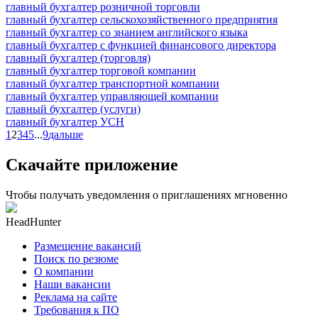
главный бухгалтер розничной торговли
главный бухгалтер сельскохозяйственного предприятия
главный бухгалтер со знанием английского языка
главный бухгалтер с функцией финансового директора
главный бухгалтер (торговля)
главный бухгалтер торговой компании
главный бухгалтер транспортной компании
главный бухгалтер управляющей компании
главный бухгалтер (услуги)
главный бухгалтер УСН
1
2
3
4
5
...
9
дальше
Скачайте приложение
Чтобы получать уведомления о приглашениях мгновенно
HeadHunter
Размещение вакансий
Поиск по резюме
О компании
Наши вакансии
Реклама на сайте
Требования к ПО