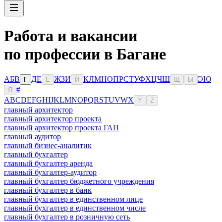
Работа и вакансии
по профессии в Багане
А
Б
В
Д
Е
Ж
З
И
К
Л
М
Н
О
П
Р
С
Т
У
Ф
Х
Ц
Ч
Ш
Э
Ю
Г
Ё
Й
Щ
Ы
#
Я
A
B
C
D
E
F
G
H
I
J
K
L
M
N
O
P
Q
R
S
T
U
V
W
X
Y
Z
главный архитектор
главный архитектор проекта
главный архитектор проекта ГАП
главный аудитор
главный бизнес-аналитик
главный бухгалтер
главный бухгалтер аренда
главный бухгалтер-аудитор
главный бухгалтер бюджетного учреждения
главный бухгалтер в банк
главный бухгалтер в единственном лице
главный бухгалтер в единственном числе
главный бухгалтер в розничную сеть