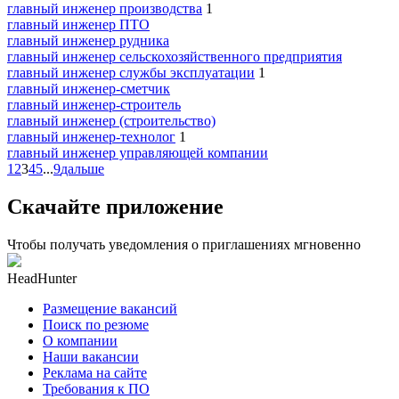
главный инженер производства
1
главный инженер ПТО
главный инженер рудника
главный инженер сельскохозяйственного предприятия
главный инженер службы эксплуатации
1
главный инженер-сметчик
главный инженер-строитель
главный инженер (строительство)
главный инженер-технолог
1
главный инженер управляющей компании
1
2
3
4
5
...
9
дальше
Скачайте приложение
Чтобы получать уведомления о приглашениях мгновенно
HeadHunter
Размещение вакансий
Поиск по резюме
О компании
Наши вакансии
Реклама на сайте
Требования к ПО