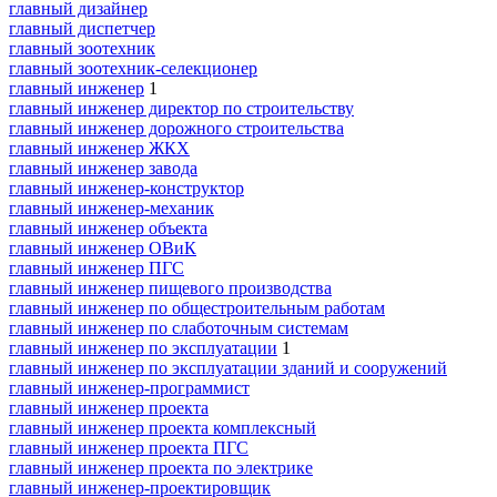
главный дизайнер
главный диспетчер
главный зоотехник
главный зоотехник-селекционер
главный инженер
1
главный инженер директор по строительству
главный инженер дорожного строительства
главный инженер ЖКХ
главный инженер завода
главный инженер-конструктор
главный инженер-механик
главный инженер объекта
главный инженер ОВиК
главный инженер ПГС
главный инженер пищевого производства
главный инженер по общестроительным работам
главный инженер по слаботочным системам
главный инженер по эксплуатации
1
главный инженер по эксплуатации зданий и сооружений
главный инженер-программист
главный инженер проекта
главный инженер проекта комплексный
главный инженер проекта ПГС
главный инженер проекта по электрике
главный инженер-проектировщик