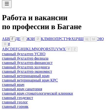
Работа и вакансии
по профессии в Багане
А
Б
В
Д
Е
Ж
З
И
К
Л
М
Н
О
П
Р
С
Т
У
Ф
Х
Ц
Ч
Ш
Э
Ю
Г
Ё
Й
Щ
Ы
#
Я
A
B
C
D
E
F
G
H
I
J
K
L
M
N
O
P
Q
R
S
T
U
V
W
X
Y
Z
главный бухгалтер УСНО
главный бухгалтер филиала
главный бухгалтер-финансист
главный бухгалтер холдинга
главный бухгалтер-экономист
главный ветеринарный врач
главный ветеринарный врач КРС
главный врач
главный врач санатория
главный врач стоматологической клиники
главный геодезист
главный геолог
главный горняк